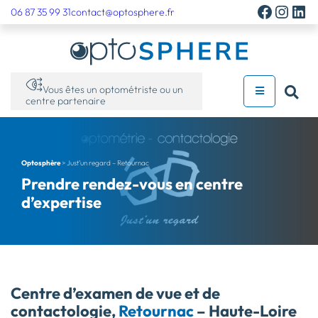
Facebo
Insta
Lin
06 87 35 99 31
contact@optosphere.fr
Vous êtes un optométriste ou un
centre partenaire
Optosphère
>
Just’un regard – Retournac
Prendre rendez-vous en centre
d’expertise
Centre d’examen de vue et de
contactologie,
Retournac
– Haute-Loire