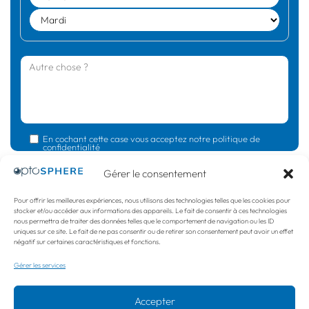
En cochant cette case vous acceptez notre politique de
confidentialité
Gérer le consentement
Pour offrir les meilleures expériences, nous utilisons des technologies telles que les cookies pour
stocker et/ou accéder aux informations des appareils. Le fait de consentir à ces technologies
nous permettra de traiter des données telles que le comportement de navigation ou les ID
uniques sur ce site. Le fait de ne pas consentir ou de retirer son consentement peut avoir un effet
négatif sur certaines caractéristiques et fonctions.
Notre entreprise
Trouver un spécialiste
Gérer les services
Mentions légales
Politique de confidentialité
Accepter